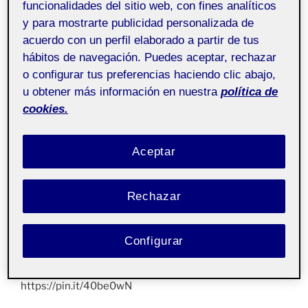
funcionalidades del sitio web, con fines analíticos
y para mostrarte publicidad personalizada de
¡Hola a todos!
acuerdo con un perfil elaborado a partir de tus
hábitos de navegación. Puedes aceptar, rechazar
Para nuestro proyecto,
KOTOONO
,
nos hemos
centrado en la industria de la
moda sostenible
, con el
o configurar tus preferencias haciendo clic abajo,
objetivo de promover la
moda circular
. Esta práctica
u obtener más información en nuestra
política de
consiste en el diseño y la creación de piezas de ropa
cookies.
que se mantengan en el ciclo de consumo el mayor
tiempo posible, para luego ser reinsertadas en el
Aceptar
ecosistema sin crear ningún tipo de impacto negativo
en el medio ambiente.
Rechazar
Os quiero presentar el tablero de
Pinterest
que he
creado en el que las imágenes propuestas muestran el
algodón como materia prima, como lo encontramos en
Configurar
el cultivo y como se ve al reciclarse:
https://pin.it/40be0wN