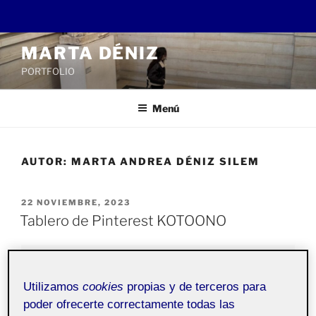
Saltar
MARTA DÉNIZ
al
PORTFOLIO
contenido
Menú
AUTOR:
MARTA ANDREA DÉNIZ SILEM
PUBLICADO
22 NOVIEMBRE, 2023
EL
Tablero de Pinterest KOTOONO
Recursos y
Pública
comunidades digitales -
Utilizamos
cookies
propias y de terceros para
Aula 2
poder ofrecerte correctamente todas las